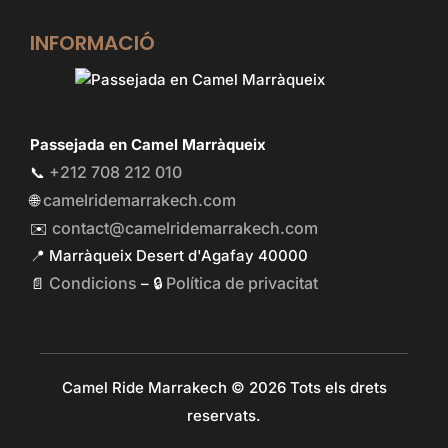
INFORMACIÓ
Passejada en Camel Marràqueix
+212 708 212 010
📞
camelridemarrakech.com
🌐
contact@camelridemarrakech.com
✉️
📍 Marràqueix Desert d'Agafay 40000
Condicions
Política de privacitat
📄
– 🔒
Camel Ride Marrakech © 2026 Tots els drets
reservats.