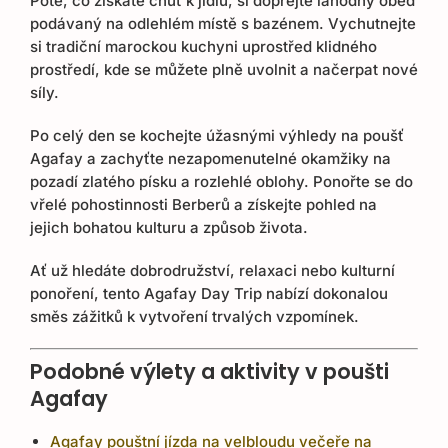
Poté, co získáte chuť k jídlu, si dopřejte lahodný oběd
podávaný na odlehlém místě s bazénem. Vychutnejte
si tradiční marockou kuchyni uprostřed klidného
prostředí, kde se můžete plně uvolnit a načerpat nové
síly.
Po celý den se kochejte úžasnými výhledy na poušť
Agafay a zachyťte nezapomenutelné okamžiky na
pozadí zlatého písku a rozlehlé oblohy. Ponořte se do
vřelé pohostinnosti Berberů a získejte pohled na
jejich bohatou kulturu a způsob života.
Ať už hledáte dobrodružství, relaxaci nebo kulturní
ponoření, tento Agafay Day Trip nabízí dokonalou
směs zážitků k vytvoření trvalých vzpomínek.
Podobné výlety a aktivity v poušti
Agafay
Agafay pouštní jízda na velbloudu večeře na