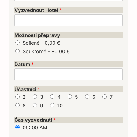
Vyzvednout Hotel
*
Možnosti přepravy
Sdílené -
0,00 €
Soukromé -
80,00 €
Datum
*
Účastníci
*
2
3
4
5
6
7
8
9
10
Čas vyzvednutí
*
09: 00 AM