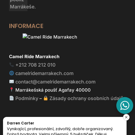
INFORMACE
Camel Ride Marrakech
+212 708 212 010
camelridemarrakech.com
contact@camelridemarrakech.com
Marrákešská poušť Agafay 40000
Podmínky
Zásady ochrany osobních údajů
–
Darren Carter
Vynikající, profesionální, zdvořilý, dobře organizovaný.
Camel Ride Marrakech © 2026 Všechna práva
Dobrá hodnota. Velmi příjemný. 5 hvězdiček. Děkuji.