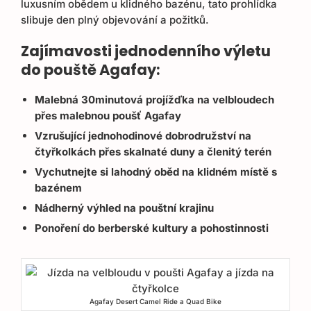
luxusním obědem u klidného bazénu, tato prohlídka
slibuje den plný objevování a požitků.
Zajímavosti jednodenního výletu
do pouště Agafay:
Malebná 30minutová projížďka na velbloudech
přes malebnou poušť Agafay
Vzrušující jednohodinové dobrodružství na
čtyřkolkách přes skalnaté duny a členitý terén
Vychutnejte si lahodný oběd na klidném místě s
bazénem
Nádherný výhled na pouštní krajinu
Ponoření do berberské kultury a pohostinnosti
Agafay Desert Camel Ride a Quad Bike