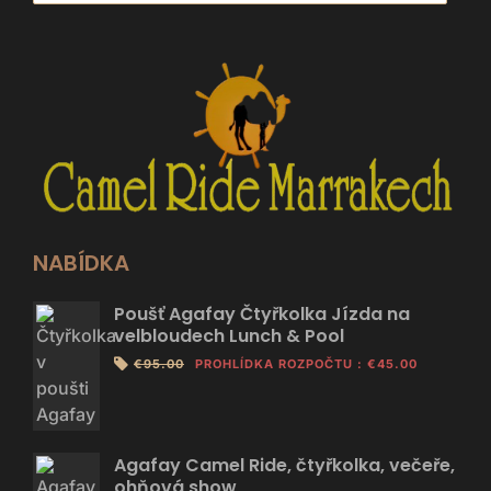
NABÍDKA
Poušť Agafay Čtyřkolka Jízda na
velbloudech Lunch & Pool
€95.00
PROHLÍDKA ROZPOČTU
:
€45.00
Agafay Camel Ride, čtyřkolka, večeře,
ohňová show