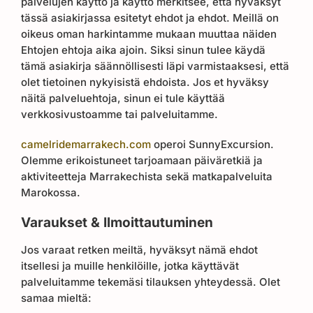
palvelujen käyttö ja käyttö merkitsee, että hyväksyt
tässä asiakirjassa esitetyt ehdot ja ehdot. Meillä on
oikeus oman harkintamme mukaan muuttaa näiden
Ehtojen ehtoja aika ajoin. Siksi sinun tulee käydä
tämä asiakirja säännöllisesti läpi varmistaaksesi, että
olet tietoinen nykyisistä ehdoista. Jos et hyväksy
näitä palveluehtoja, sinun ei tule käyttää
verkkosivustoamme tai palveluitamme.
camelridemarrakech.com
operoi SunnyExcursion.
Olemme erikoistuneet tarjoamaan päiväretkiä ja
aktiviteetteja Marrakechista sekä matkapalveluita
Marokossa.
Varaukset & Ilmoittautuminen
Jos varaat retken meiltä, ​​hyväksyt nämä ehdot
itsellesi ja muille henkilöille, jotka käyttävät
palveluitamme tekemäsi tilauksen yhteydessä. Olet
samaa mieltä: