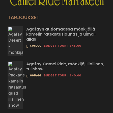
TARJOUKSET
Agafayn autiomaassa mönkijällä
kamelin ratsastuslounas ja uima-
allas
€95.00
BUDGET TOUR
:
€45.00
Agafay Camel Ride, mönkijä, illallinen,
tulishow
€95.00
BUDGET TOUR
:
€40.00