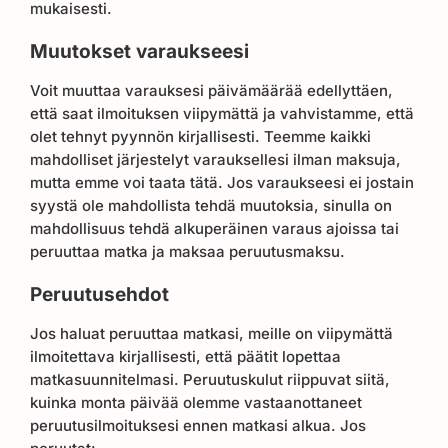
mukaisesti.
Muutokset varaukseesi
Voit muuttaa varauksesi päivämäärää edellyttäen,
että saat ilmoituksen viipymättä ja vahvistamme, että
olet tehnyt pyynnön kirjallisesti. Teemme kaikki
mahdolliset järjestelyt varauksellesi ilman maksuja,
mutta emme voi taata tätä. Jos varaukseesi ei jostain
syystä ole mahdollista tehdä muutoksia, sinulla on
mahdollisuus tehdä alkuperäinen varaus ajoissa tai
peruuttaa matka ja maksaa peruutusmaksu.
Peruutusehdot
Jos haluat peruuttaa matkasi, meille on viipymättä
ilmoitettava kirjallisesti, että päätit lopettaa
matkasuunnitelmasi. Peruutuskulut riippuvat siitä,
kuinka monta päivää olemme vastaanottaneet
peruutusilmoituksesi ennen matkasi alkua. Jos