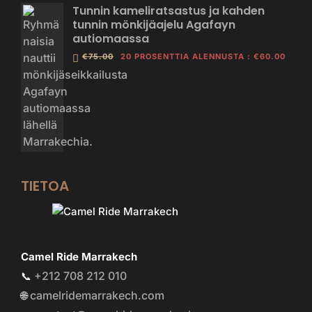
Tunnin kameliratsastus ja kahden
tunnin mönkijäajelu Agafayn
autiomaassa
€75.00
20 PROSENTTIA ALENNUSTA
:
€60.00
TIETOA
Camel Ride Marrakech
+212 708 212 010
📞
camelridemarrakech.com
🌐