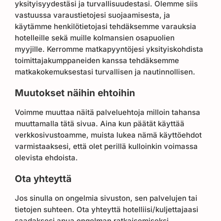
yksityisyydestäsi ja turvallisuudestasi. Olemme siis
vastuussa varaustietojesi suojaamisesta, ja
käytämme henkilötietojasi tehdäksemme varauksia
hotelleille sekä muille kolmansien osapuolien
myyjille. Kerromme matkapyyntöjesi yksityiskohdista
toimittajakumppaneiden kanssa tehdäksemme
matkakokemuksestasi turvallisen ja nautinnollisen.
Muutokset näihin ehtoihin
Voimme muuttaa näitä palveluehtoja milloin tahansa
muuttamalla tätä sivua. Aina kun päätät käyttää
verkkosivustoamme, muista lukea nämä käyttöehdot
varmistaaksesi, että olet perillä kulloinkin voimassa
olevista ehdoista.
Ota yhteyttä
Jos sinulla on ongelmia sivuston, sen palvelujen tai
tietojen suhteen. Ota yhteyttä hotelliisi/kuljettajaasi
saadaksesi apua ongelman ratkaisemiseksi