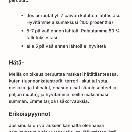
peruutat:
Jos peruutat yli 7 päivän kuluttua lähtöstäsi:
Hyvitämme alkumaksusi (100 prosenttia)
5-7 päivää ennen lähtöä: Palautamme 50 %
talletuksestasi
alle 5 päivää ennen lähtöä ei hyvitetä
Hätä-
Meillä on oikeus peruuttaa matkasi hätätilanteessa,
kuten (luonnonkatastrofit, terrori-iskut tai sota,
mellakat ja tulipalot, epäsuotuisat sääolosuhteet ja
paljon muuta), ja hyvitämme meille maksamasi
summan. Emme tarjoa lisäkorvauksia.
Erikoispyynnöt
Jos sinulla on varauksen kannalta olennaisia ​​