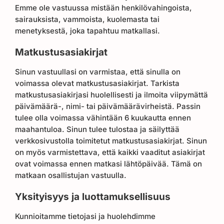
Emme ole vastuussa mistään henkilövahingoista,
sairauksista, vammoista, kuolemasta tai
menetyksestä, joka tapahtuu matkallasi.
Matkustusasiakirjat
Sinun vastuullasi on varmistaa, että sinulla on
voimassa olevat matkustusasiakirjat. Tarkista
matkustusasiakirjasi huolellisesti ja ilmoita viipymättä
päivämäärä-, nimi- tai päivämäärävirheistä. Passin
tulee olla voimassa vähintään 6 kuukautta ennen
maahantuloa. Sinun tulee tulostaa ja säilyttää
verkkosivustolla toimitetut matkustusasiakirjat. Sinun
on myös varmistettava, että kaikki vaaditut asiakirjat
ovat voimassa ennen matkasi lähtöpäivää. Tämä on
matkaan osallistujan vastuulla.
Yksityisyys ja luottamuksellisuus
Kunnioitamme tietojasi ja huolehdimme