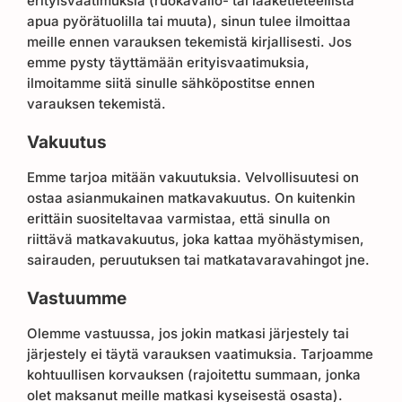
erityisvaatimuksia (ruokavalio- tai lääketieteellistä
apua pyörätuolilla tai muuta), sinun tulee ilmoittaa
meille ennen varauksen tekemistä kirjallisesti. Jos
emme pysty täyttämään erityisvaatimuksia,
ilmoitamme siitä sinulle sähköpostitse ennen
varauksen tekemistä.
Vakuutus
Emme tarjoa mitään vakuutuksia. Velvollisuutesi on
ostaa asianmukainen matkavakuutus. On kuitenkin
erittäin suositeltavaa varmistaa, että sinulla on
riittävä matkavakuutus, joka kattaa myöhästymisen,
sairauden, peruutuksen tai matkatavaravahingot jne.
Vastuumme
Olemme vastuussa, jos jokin matkasi järjestely tai
järjestely ei täytä varauksen vaatimuksia. Tarjoamme
kohtuullisen korvauksen (rajoitettu summaan, jonka
olet maksanut meille matkasi kyseisestä osasta).