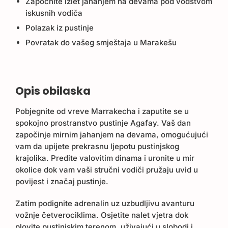
Započnite izlet jahanjem na devama pod vodstvom
iskusnih vodiča
Polazak iz pustinje
Povratak do vašeg smještaja u Marakešu
Opis obilaska
Pobjegnite od vreve Marrakecha i zaputite se u
spokojno prostranstvo pustinje Agafay. Vaš dan
započinje mirnim jahanjem na devama, omogućujući
vam da upijete prekrasnu ljepotu pustinjskog
krajolika. Pređite valovitim dinama i uronite u mir
okolice dok vam vaši stručni vodiči pružaju uvid u
povijest i značaj pustinje.
Zatim podignite adrenalin uz uzbudljivu avanturu
vožnje četverociklima. Osjetite nalet vjetra dok
plovite pustinjskim terenom, uživajući u slobodi i