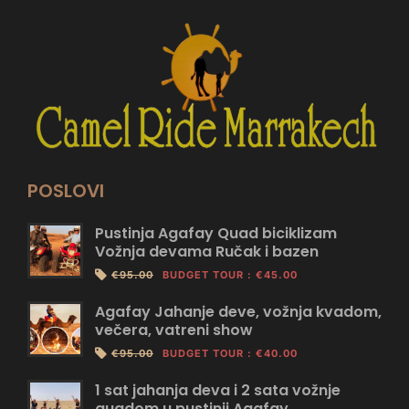
POSLOVI
Pustinja Agafay Quad biciklizam
Vožnja devama Ručak i bazen
€95.00
BUDGET TOUR
:
€45.00
Agafay Jahanje deve, vožnja kvadom,
večera, vatreni show
€95.00
BUDGET TOUR
:
€40.00
1 sat jahanja deva i 2 sata vožnje
quadom u pustinji Agafay