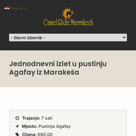
Croatian
▼
Jednodnevni izlet u pustinju
Agafay iz Marakeša
Trajanje:
7 sati
Mjesto:
Pustinja Agafay
Cijena:
€60.00