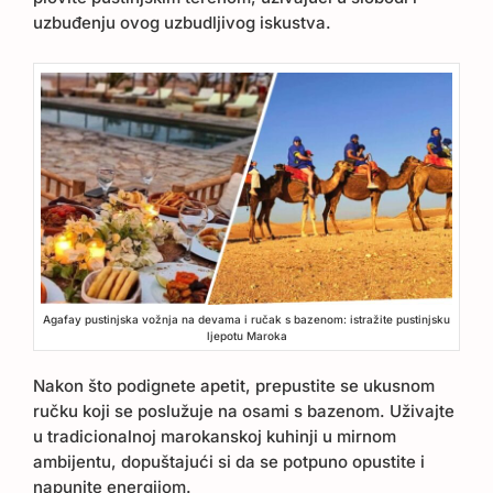
uzbuđenju ovog uzbudljivog iskustva.
Agafay pustinjska vožnja na devama i ručak s bazenom: istražite pustinjsku
ljepotu Maroka
Nakon što podignete apetit, prepustite se ukusnom
ručku koji se poslužuje na osami s bazenom. Uživajte
u tradicionalnoj marokanskoj kuhinji u mirnom
ambijentu, dopuštajući si da se potpuno opustite i
napunite energijom.