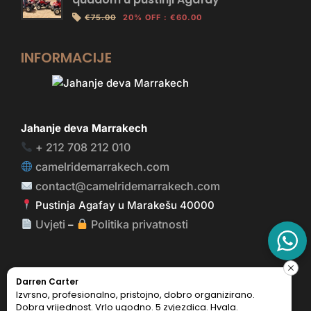
€75.00
20% OFF
:
€60.00
INFORMACIJE
Jahanje deva Marrakech
+ 212 708 212 010
camelridemarrakech.com
contact@camelridemarrakech.com
Pustinja Agafay u Marakešu 40000
Uvjeti
Politika privatnosti
–
Darren Carter
o
Izvrsno, profesionalno, pristojno, dobro organizirano.
O
Camel Ride Marrakech © 2026 Sva prava
Dobra vrijednost. Vrlo ugodno. 5 zvjezdica. Hvala.
J