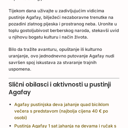
Tijekom dana uživajte u zadivljujućim vidicima
pustinje Agafay, bilježeći nezaboravne trenutke na
pozadini zlatnog pijeska i prostranog neba. Uronite u
toplu gostoljubivost berberskog naroda, stekavši uvid
u njihovu bogatu kulturu i način života.
Bilo da tražite avanturu, opuštanje ili kulturno
uranjanje, ovo jednodnevno putovanje Agafay nudi
savršen spoj iskustava za stvaranje trajnih
uspomena.
Slični obilasci i aktivnosti u pustinji
Agafay
Agafay pustinjska deva jahanje quad biciklom
večera s predstavom (najbolja cijena 40 € po
osobi)
Pustinja Agafay 1 sat jahanja na devama i ručak s