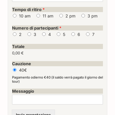
Tempo di ritiro
*
10 am
11 am
2 pm
3 pm
Numero di partecipanti
*
2
3
4
5
6
7
Totale
0,00 €
Cauzione
40€
Pagamento odierno €40 (il saldo verrà pagato il giorno del
tour)
Messaggio
Invia prenotazione