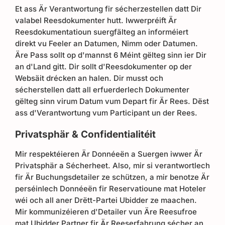
Et ass Är Verantwortung fir sécherzestellen datt Dir
valabel Reesdokumenter hutt. Iwwerpréift Är
Reesdokumentatioun suergfälteg an informéiert
direkt vu Feeler an Datumen, Nimm oder Datumen.
Äre Pass sollt op d'mannst 6 Méint gëlteg sinn ier Dir
an d'Land gitt. Dir sollt d'Reesdokumenter op der
Websäit drécken an halen. Dir musst och
sécherstellen datt all erfuerderlech Dokumenter
gëlteg sinn virum Datum vum Depart fir Är Rees. Dëst
ass d'Verantwortung vum Participant un der Rees.
Privatsphär & Confidentialitéit
Mir respektéieren Är Donnéeën a Suergen iwwer Är
Privatsphär a Sécherheet. Also, mir si verantwortlech
fir Är Buchungsdetailer ze schützen, a mir benotze Är
perséinlech Donnéeën fir Reservatioune mat Hoteler
wéi och all aner Drëtt-Partei Ubidder ze maachen.
Mir kommunizéieren d'Detailer vun Äre Reesufroe
mat Ubidder Partner fir Är Reeserfahrung sécher an