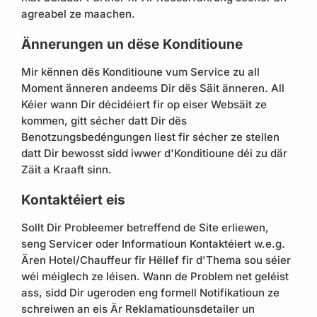
agreabel ze maachen.
Ännerungen un dëse Konditioune
Mir kënnen dës Konditioune vum Service zu all
Moment änneren andeems Dir dës Säit änneren. All
Kéier wann Dir décidéiert fir op eiser Websäit ze
kommen, gitt sécher datt Dir dës
Benotzungsbedéngungen liest fir sécher ze stellen
datt Dir bewosst sidd iwwer d'Konditioune déi zu där
Zäit a Kraaft sinn.
Kontaktéiert eis
Sollt Dir Probleemer betreffend de Site erliewen,
seng Servicer oder Informatioun Kontaktéiert w.e.g.
Ären Hotel/Chauffeur fir Hëllef fir d'Thema sou séier
wéi méiglech ze léisen. Wann de Problem net geléist
ass, sidd Dir ugeroden eng formell Notifikatioun ze
schreiwen an eis Är Reklamatiounsdetailer un