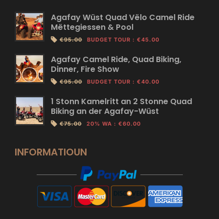
Agafay Wüst Quad Vëlo Camel Ride
Mëttegiessen & Pool
€95.00
BUDGET TOUR
:
€45.00
Agafay Camel Ride, Quad Biking,
Dinner, Fire Show
€95.00
BUDGET TOUR
:
€40.00
1 Stonn Kamelritt an 2 Stonne Quad
Biking an der Agafay-Wüst
€75.00
20% WA
:
€60.00
INFORMATIOUN