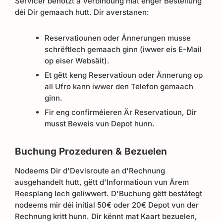
Servicer benotzt a Verbindung mat enger Bestellung
déi Dir gemaach hutt. Dir averstanen:
Reservatiounen oder Ännerungen musse
schrëftlech gemaach ginn (iwwer eis E-Mail
op eiser Websäit).
Et gëtt keng Reservatioun oder Ännerung op
all Ufro kann iwwer den Telefon gemaach
ginn.
Fir eng confirméieren Är Reservatioun, Dir
musst Beweis vun Depot hunn.
Buchung Prozeduren & Bezuelen
Nodeems Dir d'Devisroute an d'Rechnung
ausgehandelt hutt, gëtt d'Informatioun vun Ärem
Reesplang Iech geliwwert. D'Buchung gëtt bestätegt
nodeems mir déi initial 50€ oder 20€ Depot vun der
Rechnung kritt hunn. Dir kënnt mat Kaart bezuelen,