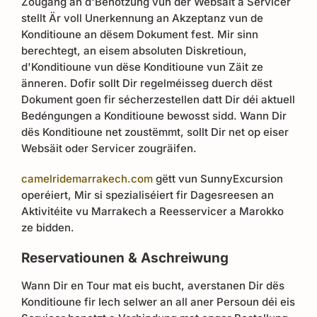
Zougang an d'Benotzung vun der Websäit a Servicer
stellt Är voll Unerkennung an Akzeptanz vun de
Konditioune an dësem Dokument fest. Mir sinn
berechtegt, an eisem absoluten Diskretioun,
d'Konditioune vun dëse Konditioune vun Zäit ze
änneren. Dofir sollt Dir regelméisseg duerch dëst
Dokument goen fir sécherzestellen datt Dir déi aktuell
Bedéngungen a Konditioune bewosst sidd. Wann Dir
dës Konditioune net zoustëmmt, sollt Dir net op eiser
Websäit oder Servicer zougräifen.
camelridemarrakech.com
gëtt vun SunnyExcursion
operéiert, Mir si spezialiséiert fir Dagesreesen an
Aktivitéite vu Marrakech a Reesservicer a Marokko
ze bidden.
Reservatiounen & Aschreiwung
Wann Dir en Tour mat eis bucht, averstanen Dir dës
Konditioune fir Iech selwer an all aner Persoun déi eis