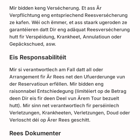
Mir bidden keng Versécherung. Et ass Är
Verpflichtung eng entspriechend Reesversécherung
ze kafen. Wéi och ëmmer, et ass staark ugeroden ze
garantéieren datt Dir eng adäquat Reesversécherung
hutt fir Verspéidung, Krankheet, Annulatioun oder
Gepäckschued, asw.
Eis Responsabilitéit
Mir si verantwortlech am Fall datt all oder
Arrangement fir Är Rees net den Ufuerderunge vun
der Reservatioun erfëllen. Mir bidden eng
raisonnabel Entschiedegung (limitéiert op de Betrag
deen Dir eis fir deen Deel vun Ärem Tour bezuelt
hutt). Mir sinn net verantwortlech fir perséinlech
Verletzungen, Krankheeten, Verletzungen, Doud oder
Verloscht déi op Ärer Rees geschitt.
Rees Dokumenter