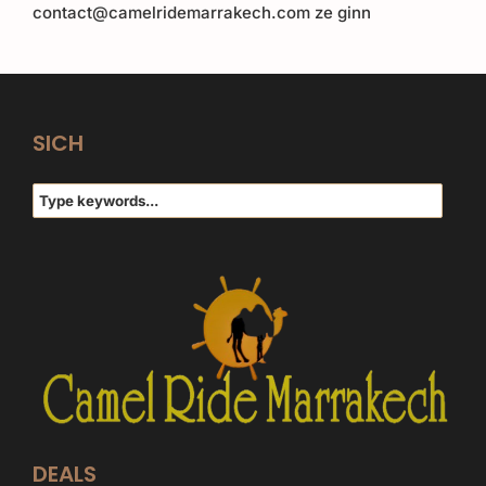
contact@camelridemarrakech.com ze ginn
SICH
DEALS