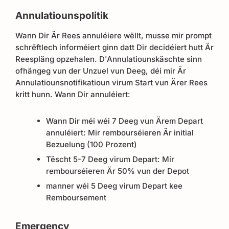
Annulatiounspolitik
Wann Dir Är Rees annuléiere wëllt, musse mir prompt
schrëftlech informéiert ginn datt Dir decidéiert hutt Är
Reespläng opzehalen. D'Annulatiounskäschte sinn
ofhängeg vun der Unzuel vun Deeg, déi mir Är
Annulatiounsnotifikatioun virum Start vun Ärer Rees
kritt hunn. Wann Dir annuléiert:
Wann Dir méi wéi 7 Deeg vun Ärem Depart
annuléiert: Mir rembourséieren Är initial
Bezuelung (100 Prozent)
Tëscht 5-7 Deeg virum Depart: Mir
rembourséieren Är 50% vun der Depot
manner wéi 5 Deeg virum Depart kee
Remboursement
Emergency