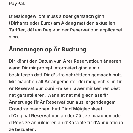
PayPal.
D'Gläichgewiicht muss a boer gemaach ginn
(Dirhams oder Euro) am Aklang mat den aktuellen
Tariffer, déi am Dag vun der Reservatioun applicabel
sinn.
Ännerungen op Är Buchung
Dir kënnt den Datum vun Ärer Reservatioun änneren
wann Dir mir prompt informéiert ginn a mir
bestätegen datt Dir d'Ufro schrëftlech gemaach hutt.
Mir maachen all Arrangementer déi méiglech sinn fir
Är Reservatioun ouni Fraisen, awer mir kënnen dëst
net garantéieren. Wann et net méiglech ass fir
Ännerunge fir Är Reservatioun aus iergendengem
Grond ze maachen, hutt Dir d'Méiglechkeet
d'Original Reservatioun an der Zäit ze maachen oder
d'Rees ze annuléieren an d'Käschte fir d'Annulatioun
ze bezuelen.