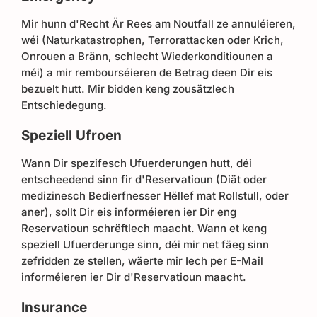
Mir hunn d'Recht Är Rees am Noutfall ze annuléieren,
wéi (Naturkatastrophen, Terrorattacken oder Krich,
Onrouen a Bränn, schlecht Wiederkonditiounen a
méi) a mir rembourséieren de Betrag deen Dir eis
bezuelt hutt. Mir bidden keng zousätzlech
Entschiedegung.
Speziell Ufroen
Wann Dir spezifesch Ufuerderungen hutt, déi
entscheedend sinn fir d'Reservatioun (Diät oder
medizinesch Bedierfnesser Hëllef mat Rollstull, oder
aner), sollt Dir eis informéieren ier Dir eng
Reservatioun schrëftlech maacht. Wann et keng
speziell Ufuerderunge sinn, déi mir net fäeg sinn
zefridden ze stellen, wäerte mir Iech per E-Mail
informéieren ier Dir d'Reservatioun maacht.
Insurance