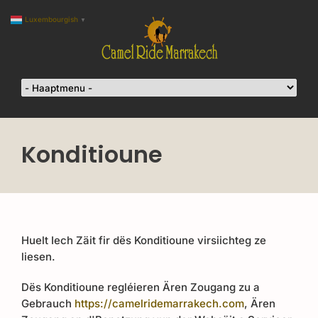
Luxembourgish
▼
Konditioune
Huelt Iech Zäit fir dës Konditioune virsiichteg ze
liesen.
Dës Konditioune regléieren Ären Zougang zu a
Gebrauch
https://camelridemarrakech.com
, Ären