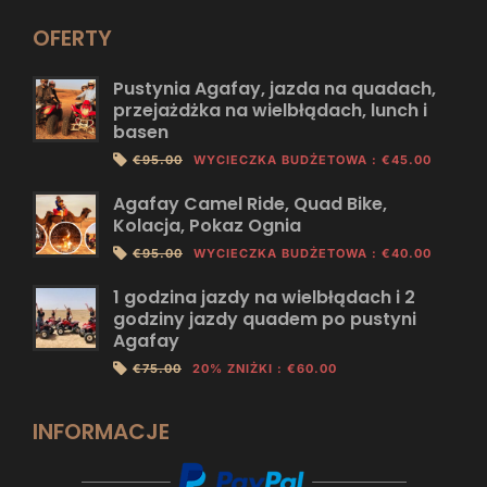
OFERTY
Pustynia Agafay, jazda na quadach,
przejażdżka na wielbłądach, lunch i
basen
€95.00
WYCIECZKA BUDŻETOWA
:
€45.00
Agafay Camel Ride, Quad Bike,
Kolacja, Pokaz Ognia
€95.00
WYCIECZKA BUDŻETOWA
:
€40.00
1 godzina jazdy na wielbłądach i 2
godziny jazdy quadem po pustyni
Agafay
€75.00
20% ZNIŻKI
:
€60.00
INFORMACJE