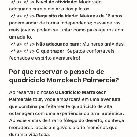
️ </ s> </ s>
Nível de atividade:
Moderado –
adequado para a maioria dos pilotos.
️ </ s> </ s>
Requisito de idade:
Maiores de 16 anos
podem andar de forma independente; passageiros
mais jovens podem se juntar como passageiros com
um adulto.
️ </ s> </ s>
Não adequado para:
Mulheres grávidas.
️ </ s> </ s>
O que trazer:
Sapatos confortáveis,
fechados e espírito aventureiro!
Por que reservar o passeio de
quadriciclo Marrakech Palmeraie?
Ao reservar o nosso
Quadriciclo Marrakech
Palmeraie
tour, você embarcará em uma aventura
que combina perfeitamente quadriciclo de alta
octanagem com uma experiência cultural autêntica.
Aprecie vistas de tirar o fôlego do deserto, conheça
moradores locais amigáveis ​​e crie memórias que
duram a vida toda.