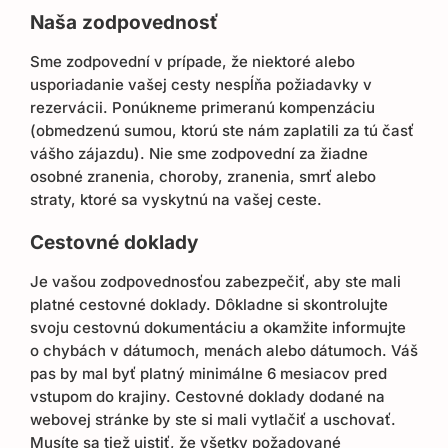
Naša zodpovednosť
Sme zodpovední v prípade, že niektoré alebo
usporiadanie vašej cesty nespĺňa požiadavky v
rezervácii. Ponúkneme primeranú kompenzáciu
(obmedzenú sumou, ktorú ste nám zaplatili za tú časť
vášho zájazdu). Nie sme zodpovední za žiadne
osobné zranenia, choroby, zranenia, smrť alebo
straty, ktoré sa vyskytnú na vašej ceste.
Cestovné doklady
Je vašou zodpovednosťou zabezpečiť, aby ste mali
platné cestovné doklady. Dôkladne si skontrolujte
svoju cestovnú dokumentáciu a okamžite informujte
o chybách v dátumoch, menách alebo dátumoch. Váš
pas by mal byť platný minimálne 6 mesiacov pred
vstupom do krajiny. Cestovné doklady dodané na
webovej stránke by ste si mali vytlačiť a uschovať.
Musíte sa tiež uistiť, že všetky požadované