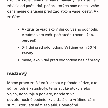
ukončiť svoje cestovné plány. Náklady na zrušenie
závisia od počtu dní, počas ktorých sme dostali vaše
oznámenie o zrušení pred začiatkom vašej cesty. Ak
zrušíte:
Ak zrušíte viac ako 7 dní od vášho odchodu:
Vrátime vám vašu počiatočnú platbu (100
percent)
5-7 dní pred odchodom: Vrátime vám 50 %
zálohy
menej ako 5 dní pred odchodom bez náhrady
núdzový
Máme právo zrušiť vašu cestu v prípade núdze, ako
sú (prírodné katastrofy, teroristické útoky alebo
vojna, nepokoje a požiare, nepriaznivé
poveternostné podmienky a ďalšie) a vrátime vám
sumu, ktorú ste nám zaplatili. Dodatočnú