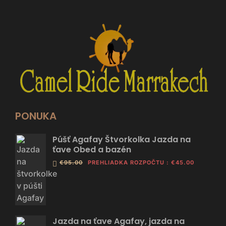
PONUKA
Púšť Agafay Štvorkolka Jazda na
ťave Obed a bazén
€95.00
PREHLIADKA ROZPOČTU
:
€45.00
Jazda na ťave Agafay, jazda na