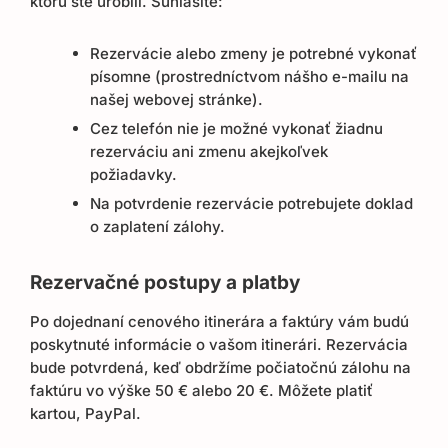
ktorú ste urobili. Súhlasíte:
Rezervácie alebo zmeny je potrebné vykonať
písomne ​​(prostredníctvom nášho e-mailu na
našej webovej stránke).
Cez telefón nie je možné vykonať žiadnu
rezerváciu ani zmenu akejkoľvek
požiadavky.
Na potvrdenie rezervácie potrebujete doklad
o zaplatení zálohy.
Rezervačné postupy a platby
Po dojednaní cenového itinerára a faktúry vám budú
poskytnuté informácie o vašom itinerári. Rezervácia
bude potvrdená, keď obdržíme počiatočnú zálohu na
faktúru vo výške 50 € alebo 20 €. Môžete platiť
kartou, PayPal.