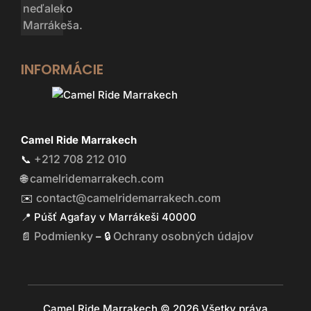
INFORMÁCIE
Camel Ride Marrakech
+212 708 212 010
📞
camelridemarrakech.com
🌐
contact@camelridemarrakech.com
✉️
📍 Púšť Agafay v Marrákeši 40000
Podmienky
Ochrany osobných údajov
📄
– 🔒
Camel Ride Marrakech © 2026 Všetky práva