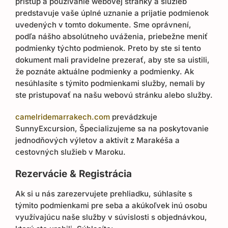
prístup a používanie webovej stránky a služieb
predstavuje vaše úplné uznanie a prijatie podmienok
uvedených v tomto dokumente. Sme oprávnení,
podľa nášho absolútneho uváženia, priebežne meniť
podmienky týchto podmienok. Preto by ste si tento
dokument mali pravidelne prezerať, aby ste sa uistili,
že poznáte aktuálne podmienky a podmienky. Ak
nesúhlasíte s týmito podmienkami služby, nemali by
ste pristupovať na našu webovú stránku alebo služby.
camelridemarrakech.com
prevádzkuje
SunnyExcursion, Špecializujeme sa na poskytovanie
jednodňových výletov a aktivít z Marakéša a
cestovných služieb v Maroku.
Rezervácie & Registrácia
Ak si u nás zarezervujete prehliadku, súhlasíte s
týmito podmienkami pre seba a akúkoľvek inú osobu
využívajúcu naše služby v súvislosti s objednávkou,